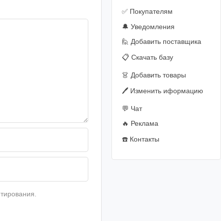
✅ Покупателям
🔔 Уведомления
🙋‍️ Добавить поставщика
📋 Скачать базу
👗 Добавить товары
🖊️ Изменить иформацию
💬 Чат
🔥 Реклама
☎️ Контакты
тирования.