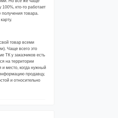
ями. Но все же чаще
 100%, кто-то работает
е получения товара.
карту.
свой товар всеми
и). Чаще всего это
е ТК у заказчиков есть
ся на территории
я и место, когда нужный
у информацию продавцу,
остой и относительно