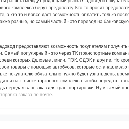
ты расчета между продавцами рынка Садовод и покупател
вого комплекса берут предоплату. Кто-то просит предоплату
е, а кто-то и вовсе дает возможность оплатить только посл
кже разные, но самый частый - это перевод на банковскую 
адовод предоставляют возможность покупателям получить 
 Самый популярный - это через ТК (транспортные компани
реди которых Деловые линии, ПЭК, СДЭК и другие. Но кром
свои товары с помощью автобусов, которые останавливают
вке покупателю обязательно нужно будет узнать день, врем
одится на стоянке торгового комплекса, чтобы передать эт
едь передал ваш заказ для транспортировки. Ну и самый пр
тправка заказа по почте.