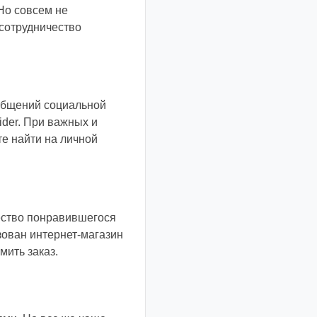
Но совсем не
 сотрудничество
общений социальной
ider. При важных и
е найти на личной
ество понравившегося
зован интернет-магазин
мить заказ.