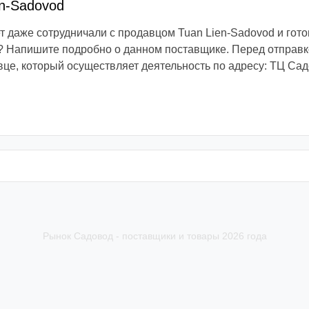
en-Sadovod
 даже сотрудничали с продавцом Tuan Lien-Sadovod и гот
 Напишите подробно о данном поставщике. Перед отправко
вце, который осуществляет деятельность по адресу: ТЦ Садо
Рынок Садовод - поставщики и товары 2026 года