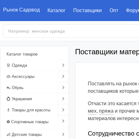
Рынок Садовод
Каталог
Поставщики
Опт
Фору
Поставщики мате
Каталог товаров
👗 Одежда
Женская одежда
👜 Аксессуары
Поставлять на рынок 
Мужская одежда
Аксессуары одежды
👠 Обувь
Платья
поставщиков которые 
Детская одежда
Сумки
Женская обувь
💍 Украшения
Юбки
Плавки
Головные уборы
Свадебные платья
Отчасти это касается
Верхняя одежда
Кошельки
Мужская обувь
Бижутерия
💄 Товары для красоты
Туники
Мужские штаны
Детские майки
Перчатки
Рюкзаки
Вечерние платья
Юбки-шорты
Шапки
мех
,
пряжа
и прочие м
материалов интересно
Домашняя одежда
Часы
Детская обувь
Браслеты
Парфюм
Блузки
Школьные формы
Шубы
Варежки
Портфели
Портмоне
Платья-рубашки
Платки
Мужские перчатки
⚽ Спортивные товары
Спортивная одежда
Очки
Кроссовки
Цепочки
Косметика
Сорочки
Одежда для
Дубленки
Футболки
Шарфы
Барсетки
Мужские часы
Духи
Сарафаны
Блузки-рубашки
Полушубки
Кепки
Женские перчатки
Сотрудничество 
Спортивная одежда
👶 Детские товары
новорожденных