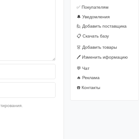
✅ Покупателям
🔔 Уведомления
🙋‍️ Добавить поставщика
📋 Скачать базу
👗 Добавить товары
🖊️ Изменить иформацию
💬 Чат
🔥 Реклама
☎️ Контакты
тирования.