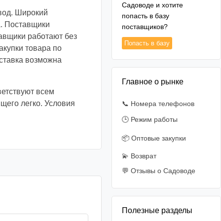
Садоводе и хотите
вод. Широкий
попасть в базу
а. Поставщики
поставщиков?
авщики работают без
Попасть в базу
акупки товара по
оставка возможна
Главное о рынке
ветствуют всем
щего легко. Условия
📞 Номера телефонов
🕒 Режим работы
📦 Оптовые закупки
💫 Возврат
💬 Отзывы о Садоводе
Полезные разделы