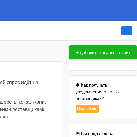
+ Добавить товары на сайт
ой спрос идёт на
🔔 Как получать
уведомления о новых
поставщиках?
шерсть
,
кожа
,
ткани
,
Подробнее
такими поставщиками
овое.
🏪 Вы продавец на