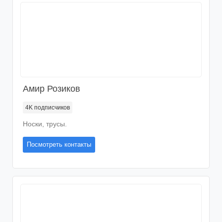
Водолазки
Термобелье
Безрукавки
Утягивающее белье
Эротическое белье
Корсеты
Одежда больших размеров
Зимняя одежда
Амир Розиков
Летняя одежда
4K
подписчиков
Спецодежда
Носки, трусы.
👜 Аксессуары
Посмотреть контакты
Аксессуары одежды
👠 Обувь
Сумки
Женская обувь
💍 Украшения
Головные уборы
Кошельки
Мужская обувь
Бижутерия
💄 Товары для красоты
Перчатки
Рюкзаки
Шапки
Часы
Детская обувь
Браслеты
Парфюм
Варежки
Портфели
Портмоне
Платки
Мужские перчатки
⚽ Спортивные товары