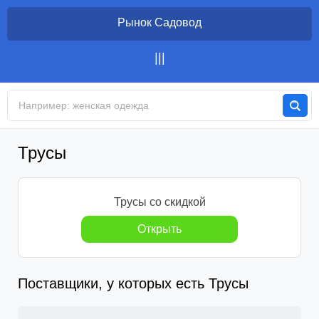
Рынок Садовод
Закрыть
Категории товаров
Каталог товаров
Трусы
👗 Одежда
Женская одежда
Трусы со скидкой
Мужская одежда
Платья
Открыть
Детская одежда
Юбки
Плавки
Свадебные платья
Верхняя одежда
Туники
Мужские штаны
Детские майки
Вечерние платья
Юбки-шорты
Поставщики, у которых есть Трусы
Домашняя одежда
Блузки
Школьные формы
Шубы
Платья-рубашки