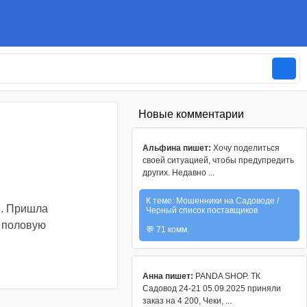
Новые комментарии
Альфина пишет:
Хочу поделиться
своей ситуацией, чтобы предупредить
других. Недавно ...
К теме: Мошенники на Садоводе /
ы. Пришла
Черный список поставщиков
т половую
💬 71 комм.
Анна пишет:
PANDA SHOP. ТК
Садовод 24-21 05.09.2025 приняли
заказ на 4 200, Чеки, ...