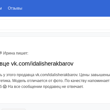
м
Отзывы
 Ирина пишет:
це vk.com/idalisherakbarov
ь у этого продавца vk.com/idalisherakbarov. Цены завышен
етика. Модель отличается от фото. По качеству напоминае
уб 😱 На все сообщении продавец не отвечает.