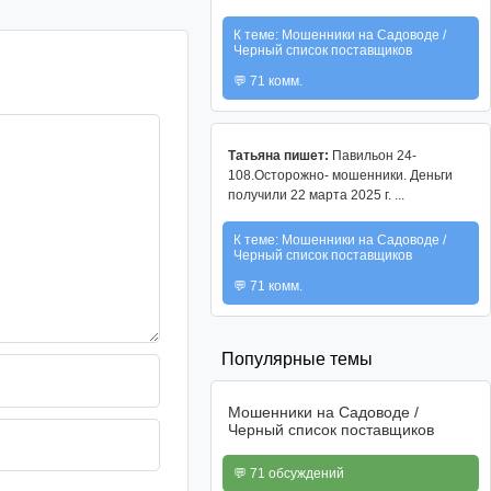
К теме: Мошенники на Садоводе /
Черный список поставщиков
💬 71 комм.
Татьяна пишет:
Павильон 24-
108.Осторожно- мошенники. Деньги
получили 22 марта 2025 г. ...
К теме: Мошенники на Садоводе /
Черный список поставщиков
💬 71 комм.
Популярные темы
Мошенники на Садоводе /
Черный список поставщиков
💬 71 обсуждений