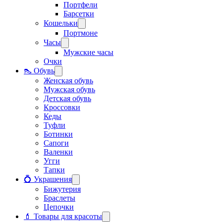
Портфели
Барсетки
Кошельки
Портмоне
Часы
Мужские часы
Очки
👠 Обувь
Женская обувь
Мужская обувь
Детская обувь
Кроссовки
Кеды
Туфли
Ботинки
Сапоги
Валенки
Угги
Тапки
💍 Украшения
Бижутерия
Браслеты
Цепочки
💄 Товары для красоты