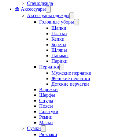
Спецодежда
👜 Аксессуары
Аксессуары одежды
Головные уборы
Шапки
Платки
Кепки
Береты
Шляпы
Панамы
Парики
Перчатки
Мужские перчатки
Женские перчатки
Детские перчатки
Варежки
Шарфы
Снуды
Поясы
Галстуки
Ремни
Маски
Сумки
Рюкзаки