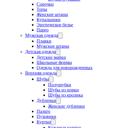
Сорочки
Топы
Женские штаны
Купальники
Эротическое белье
Парео
Мужская одежда
Плавки
Мужские штаны
Детская одежда
Детские майки
Школьные формы
Одежда для новорожденных
Верхняя одежда
Шубы
Полушубки
Шубы из норки
Шубы из кролика
Дубленки
Женские дубленки
Пальто
Пуховики
Куртки
Кожаные куртки