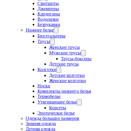
Свитшоты
Джемперы
Кардиганы
Водолазки
Безрукавки
Нижнее белье
Бюстгальтеры
Трусы
Женские трусы
Мужские трусы
Трусы-боксеры
Детские трусы
Колготки
Детские колготки
Женские колготки
Носки
Комплекты нижнего белья
Термобелье
Утягивающее белье
Корсеты
Эротическое белье
Одежда больших размеров
Зимняя одежда
Летняя одежда