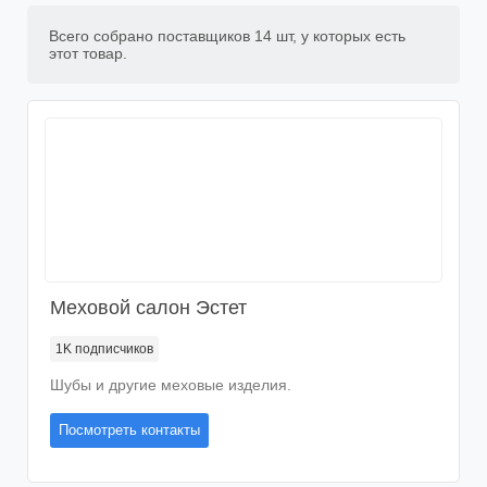
Сорочки
Одежда для новорожденных
Сарафаны
Блузки-рубашки
Полушубки
Всего собрано поставщиков
14 шт
, у которых есть
Топы
Шубы из норки
этот товар.
Женские штаны
Шубы из кролика
Купальники
Дубленки
Эротическое белье
Пальто
Женские дубленки
Парео
Пуховики
Куртки
Ветровки
Кожаные куртки
Меховой салон Эстет
Бомберы
Джинсовые куртки
1K
подписчиков
Парки
Шубы и другие меховые изделия.
Косухи
Посмотреть контакты
Плащи
Жилетки