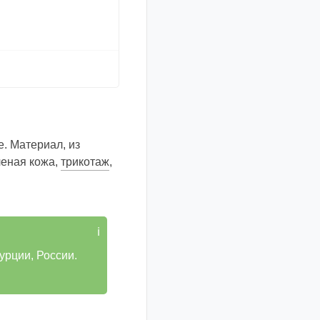
. Материал, из
леная кожа,
трикотаж
,
урции, России.