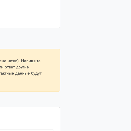
щена ниже). Напишите
ли ответ другие
нтактные данные будут