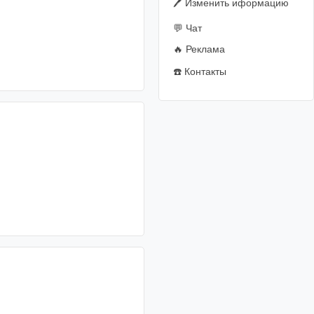
🖊️ Изменить иформацию
💬 Чат
🔥 Реклама
☎️ Контакты