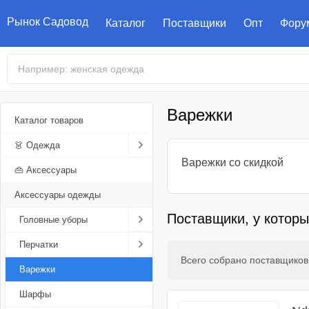
Рынок Садовод
Каталог
Поставщики
Опт
Фору
Варежки
Каталог товаров
👗 Одежда
Варежки со скидкой
Женская одежда
👜 Аксессуары
Мужская одежда
Аксессуары одежды
Платья
Поставщики, у которы
Детская одежда
Юбки
Плавки
Головные уборы
Свадебные платья
Верхняя одежда
Туники
Мужские штаны
Детские майки
Перчатки
Вечерние платья
Юбки-шорты
Шапки
Всего собрано поставщико
Домашняя одежда
Блузки
Школьные формы
Шубы
Варежки
Платья-рубашки
Платки
Мужские перчатки
Спортивная одежда
Сорочки
Одежда для
Дубленки
Футболки
Шарфы
Сарафаны
Блузки-рубашки
Полушубки
Кепки
Женские перчатки
новорожденных