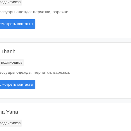
подписчиков
ессуары одежда: перчатки, варежки.
смотреть контакты
 Thanh
K
подписчиков
ессуары одежды: перчатки, варежки.
смотреть контакты
na Yana
подписчиков