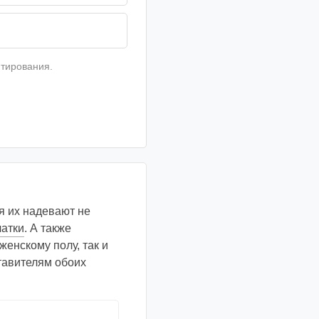
тирования.
я их надевают не
чатки
. А также
енскому полу, так и
тавителям обоих