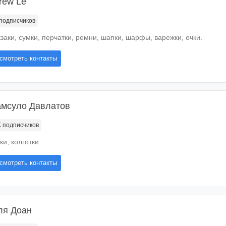
rew Le
подписчиков
заки, сумки, перчатки, ремни, шапки, шарфы, варежки, очки.
смотреть контакты
мсуло Давлатов
K
подписчиков
ки, колготки.
смотреть контакты
ля Доан