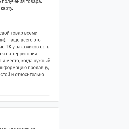
е получения товара.
карту.
свой товар всеми
и). Чаще всего это
е ТК у заказчиков есть
ся на территории
я и место, когда нужный
у информацию продавцу,
остой и относительно