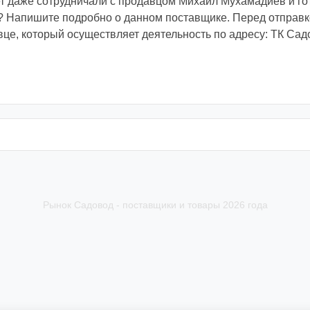
т даже сотрудничали с продавцом Михаил Мухамадиев и го
 Напишите подробно о данном поставщике. Перед отправко
вце, который осуществляет деятельность по адресу: ТК Сад
Рынок Садовод - поставщики и товары 2026 года