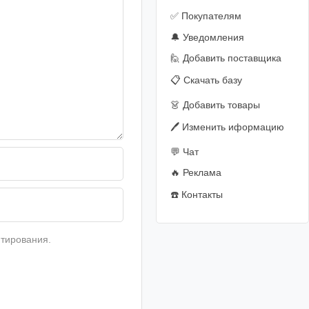
✅ Покупателям
🔔 Уведомления
🙋‍️ Добавить поставщика
📋 Скачать базу
👗 Добавить товары
🖊️ Изменить иформацию
💬 Чат
🔥 Реклама
☎️ Контакты
тирования.