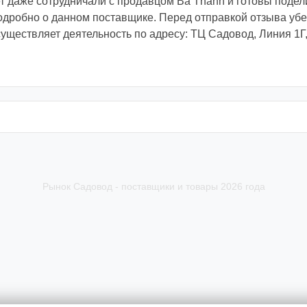
 даже сотрудничали с продавцом Ba Thanh и готовы поде
робно о данном поставщике. Перед отправкой отзыва убе
уществляет деятельность по адресу: ТЦ Садовод, Линия 1Г,
Рынок Садовод - поставщики и товары 2026 года