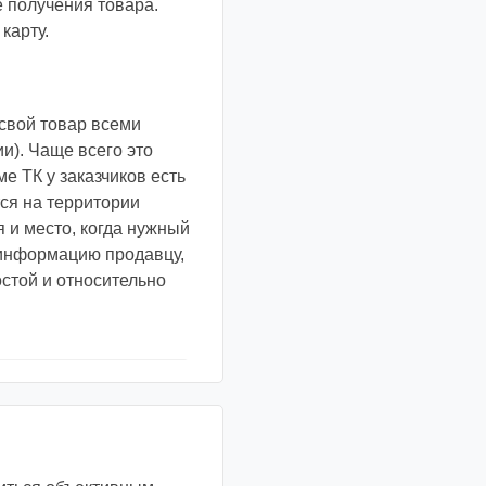
е получения товара.
карту.
свой товар всеми
и). Чаще всего это
е ТК у заказчиков есть
ся на территории
я и место, когда нужный
у информацию продавцу,
остой и относительно