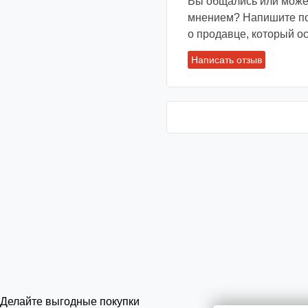
Вы общались или может
мнением? Напишите под
о продавце, который ос
Написать отзыв
Делайте выгодные покупки