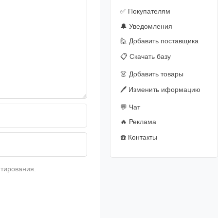
✅ Покупателям
🔔 Уведомления
🙋‍️ Добавить поставщика
📋 Скачать базу
👗 Добавить товары
🖊️ Изменить иформацию
💬 Чат
🔥 Реклама
☎️ Контакты
тирования.