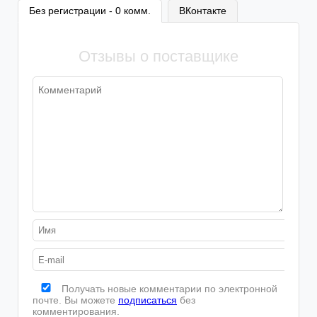
Шторы
Пледы
Без регистрации - 0 комм.
ВКонтакте
Велосипеды
Семена
Водолазки
Термобелье
Занавески
Покрывала
Безрукавки
Утягивающее белье
Отзывы о поставщике
Бытовая химия
Эротическое белье
Корсеты
Получать новые комментарии по электронной
почте. Вы можете
подписаться
без
комментирования.