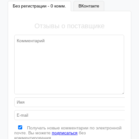
Шторы
Пледы
Велосипеды
Семена
Без регистрации - 0 комм.
ВКонтакте
Водолазки
Термобелье
Занавески
Покрывала
Безрукавки
Утягивающее белье
Отзывы о поставщике
Бытовая химия
Эротическое белье
Корсеты
Получать новые комментарии по электронной
почте. Вы можете
подписаться
без
комментирования.