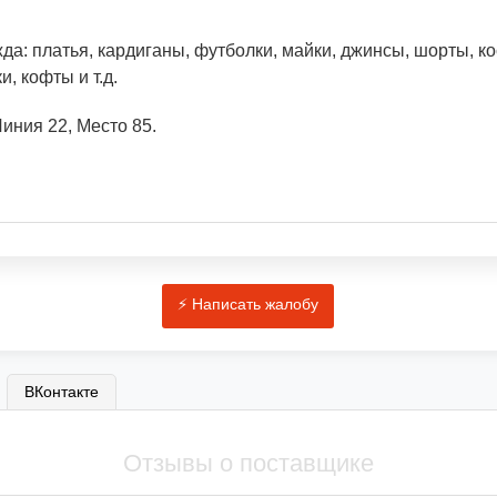
да: платья, кардиганы, футболки, майки, джинсы, шорты, 
и, кофты и т.д.
иния 22, Место 85.
ВКонтакте
Отзывы о поставщике