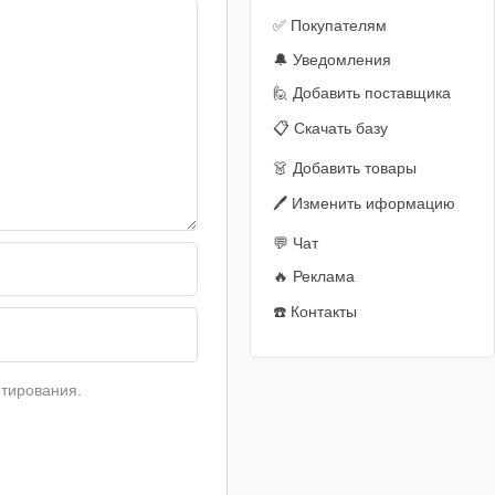
✅ Покупателям
🔔 Уведомления
🙋‍️ Добавить поставщика
📋 Скачать базу
👗 Добавить товары
🖊️ Изменить иформацию
💬 Чат
🔥 Реклама
☎️ Контакты
тирования.