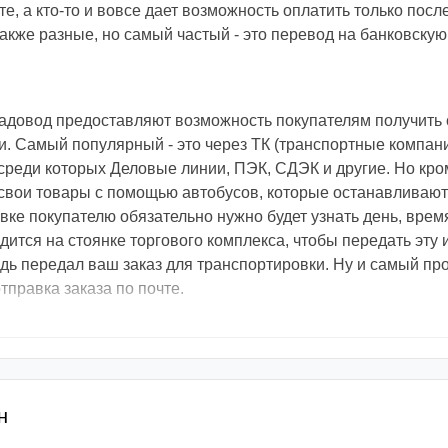
е, а кто-то и вовсе дает возможность оплатить только посл
кже разные, но самый частый - это перевод на банковскую 
адовод предоставляют возможность покупателям получить 
 Самый популярный - это через ТК (транспортные компани
реди которых Деловые линии, ПЭК, СДЭК и другие. Но кром
свои товары с помощью автобусов, которые останавливают
вке покупателю обязательно нужно будет узнать день, врем
одится на стоянке торгового комплекса, чтобы передать эт
едь передал ваш заказ для транспортировки. Ну и самый пр
тправка заказа по почте.
н