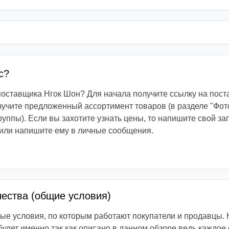
с?
 поставщика Нгок Шон? Для начала получите ссылку на пос
зучите предложенный ассортимент товаров (в разделе "Фот
руппы). Если вы захотите узнать цены, то напишите свой з
или напишите ему в личные сообщения.
чества (общие условия)
е условия, по которым работают покупатели и продавцы. 
 будет именно так как описано в данном обзоре ведь каждое