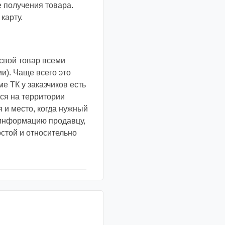
е получения товара.
карту.
свой товар всеми
и). Чаще всего это
е ТК у заказчиков есть
ся на территории
я и место, когда нужный
у информацию продавцу,
остой и относительно