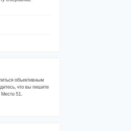
Но совсем не
 сотрудничество
общений социальной
елиться объективным
ider. При важных и
дитесь, что вы пишите
е найти на личной
 Место 51.
ество понравившегося
зован интернет-магазин