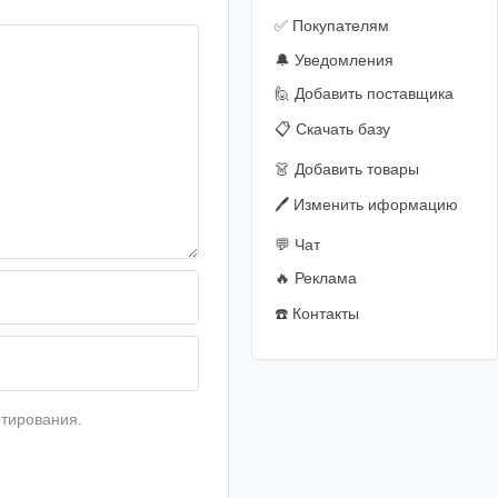
✅ Покупателям
🔔 Уведомления
🙋‍️ Добавить поставщика
📋 Скачать базу
👗 Добавить товары
🖊️ Изменить иформацию
💬 Чат
🔥 Реклама
☎️ Контакты
тирования.