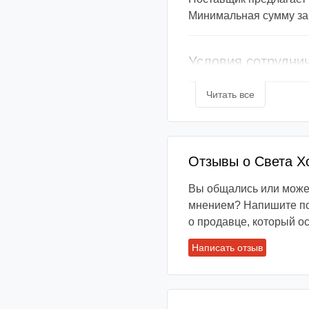
Минимальная сумму за
Условия сотрудни
Мы перечислим основны
Читать все
обязательно, что у вас
индивидуально.
📞 Как связаться с 
Отзывы о Света Х
В большинстве случае
Вы общались или может
сети Вконтакте. Также
мнением? Напишите под
срочных вопросах всег
о продавце, который ос
странице продавца или
Написать отзыв
✏ Оформление зака
Чаще всего продавцы р
товара (это касается 