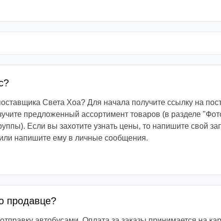
с?
 поставщика Света Хоа? Для начала получите ссылку на пос
зучите предложенный ассортимент товаров (в разделе "Фот
руппы). Если вы захотите узнать цены, то напишите свой з
или напишите ему в личные сообщения.
 о продавце?
отправку автобусами. Оплата за заказы принимается на ка