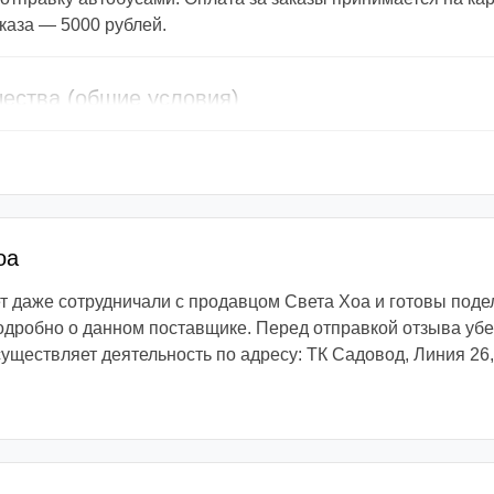
каза — 5000 рублей.
чества (общие условия)
е условия, по которым работают покупатели и продавцы. 
 будет именно так как описано в данном обзоре ведь каждое
продавцом?
оа
в связаться с продавцом вы сможете с помощью личных со
 даже сотрудничали с продавцом Света Хоа и готовы под
 это можно сделать при помощи приложений WhatsApp или V
робно о данном поставщике. Перед отправкой отзыва убе
да можно позвонить по номеру телефона, который вы может
уществляет деятельность по адресу: ТК Садовод, Линия 26,
 на официальном сайте магазина.
за
ынка Садовод просят прислать фото, цвет, размер и колич
одежды) в личные сообщения. У некоторых продавцов реали