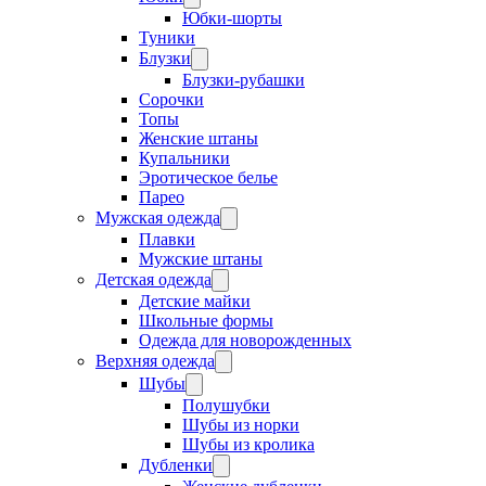
Юбки-шорты
Туники
Блузки
Блузки-рубашки
Сорочки
Топы
Женские штаны
Купальники
Эротическое белье
Парео
Мужская одежда
Плавки
Мужские штаны
Детская одежда
Детские майки
Школьные формы
Одежда для новорожденных
Верхняя одежда
Шубы
Полушубки
Шубы из норки
Шубы из кролика
Дубленки