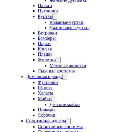
Женские дубленки
Пальто
Пуховики
Куртки
Кожаные куртки
Джинсовые куртки
Ветровки
Бомберы
Парки
Косухи
Плащи
Жилетки
Меховые жилетки
Лыжные костюмы
Домашняя одежда
Футболки
Шорты
Халаты
Майки
Детские майки
Пижамы
Сорочки
Спортивная одежда
Спортивные костюмы
Спортивные штаны