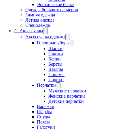
Эротическое белье
Одежда больших размеров
Зимняя одежда
Летняя одежда
Спецодежда
👜 Аксессуары
Аксессуары одежды
Головные уборы
Шапки
Платки
Кепки
Береты
Шляпы
Панамы
Парики
Перчатки
Мужские перчатки
Женские перчатки
Детские перчатки
Варежки
Шарфы
Снуды
Поясы
Галстуки