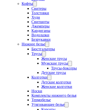
Кофты
Свитеры
Толстовки
Худи
Свитшоты
Джемперы
Кардиганы
Водолазки
Безрукавки
Нижнее белье
Бюстгальтеры
Трусы
Женские трусы
Мужские трусы
Трусы-боксеры
Детские трусы
Колготки
Детские колготки
Женские колготки
Носки
Комплекты нижнего белья
Термобелье
Утягивающее белье
Корсеты