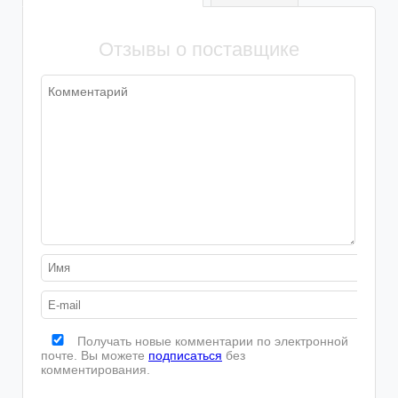
Шторы
Пледы
Велосипеды
Семена
Водолазки
Термобелье
Занавески
Покрывала
Отзывы о поставщике
Безрукавки
Утягивающее белье
Бытовая химия
Эротическое белье
Корсеты
Получать новые комментарии по электронной
почте. Вы можете
подписаться
без
комментирования.