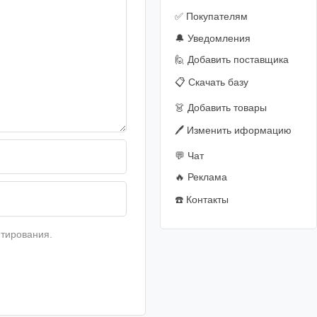
✅ Покупателям
🔔 Уведомления
🙋‍️ Добавить поставщика
📋 Скачать базу
👗 Добавить товары
🖊️ Изменить иформацию
💬 Чат
🔥 Реклама
☎️ Контакты
тирования.