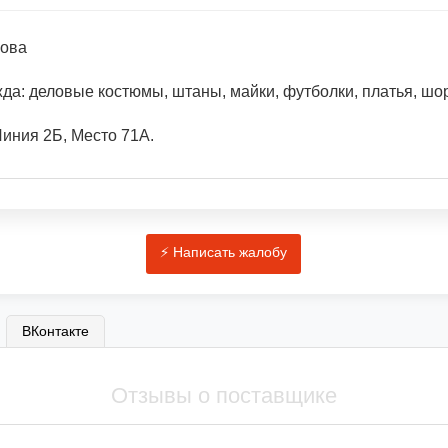
зова
да: деловые костюмы, штаны, майки, футболки, платья, шо
Линия 2Б, Место 71А.
ВКонтакте
Отзывы о поставщике