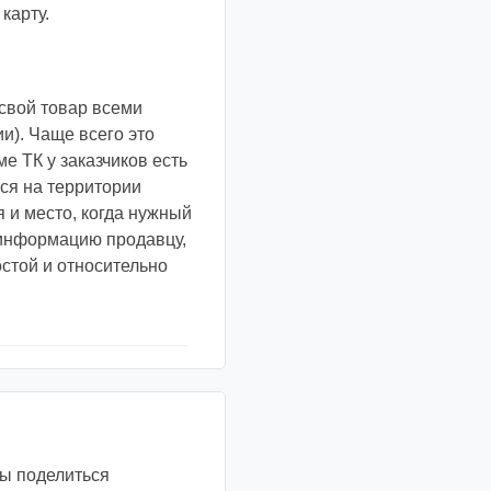
карту.
свой товар всеми
и). Чаще всего это
е ТК у заказчиков есть
ся на территории
я и место, когда нужный
у информацию продавцу,
остой и относительно
вы поделиться