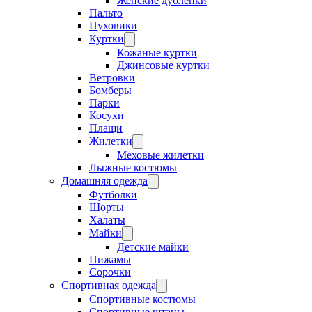
Женские дубленки
Пальто
Пуховики
Куртки
Кожаные куртки
Джинсовые куртки
Ветровки
Бомберы
Парки
Косухи
Плащи
Жилетки
Меховые жилетки
Лыжные костюмы
Домашняя одежда
Футболки
Шорты
Халаты
Майки
Детские майки
Пижамы
Сорочки
Спортивная одежда
Спортивные костюмы
Спортивные штаны