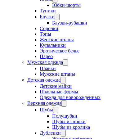
Юбки-шорты
Туники
Блузки
Блузки-рубашки
Сорочки
Топы
Женские штаны
Купальники
Эротическое белье
Парео
Мужская одежда
Плавки
Мужские штаны
Детская одежда
Детские майки
Школьные формы
Одежда для новорожденных
Верхняя одежда
Шубы
Полушубки
Шубы из норки
Шубы из кролика
Дубленки