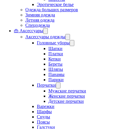
Эротическое белье
Одежда больших размеров
Зимняя одежда
Летняя одежда
Спецодежда
👜 Аксессуары
Аксессуары одежды
Головные уборы
Шапки
Платки
Кепки
Береты
Шляпы
Панамы
Парики
Перчатки
Мужские перчатки
Женские перчатки
Детские перчатки
Варежки
Шарфы
Снуды
Поясы
Галстуки