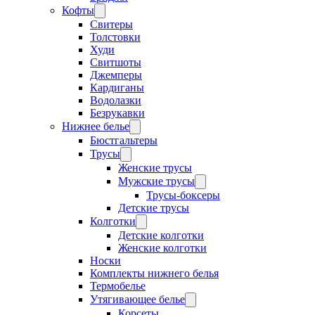
Кофты
Свитеры
Толстовки
Худи
Свитшоты
Джемперы
Кардиганы
Водолазки
Безрукавки
Нижнее белье
Бюстгальтеры
Трусы
Женские трусы
Мужские трусы
Трусы-боксеры
Детские трусы
Колготки
Детские колготки
Женские колготки
Носки
Комплекты нижнего белья
Термобелье
Утягивающее белье
Корсеты