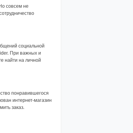
Но совсем не
 сотрудничество
общений социальной
ider. При важных и
е найти на личной
ество понравившегося
зован интернет-магазин
мить заказ.