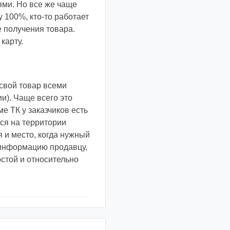
ями. Но все же чаще
 100%, кто-то работает
е получения товара.
карту.
свой товар всеми
и). Чаще всего это
е ТК у заказчиков есть
ся на территории
я и место, когда нужный
у информацию продавцу,
остой и относительно