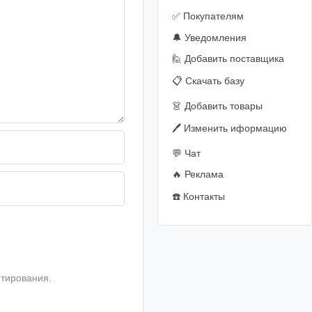
✅ Покупателям
🔔 Уведомления
🙋‍️ Добавить поставщика
📋 Скачать базу
👗 Добавить товары
🖊️ Изменить иформацию
💬 Чат
🔥 Реклама
☎️ Контакты
тирования.