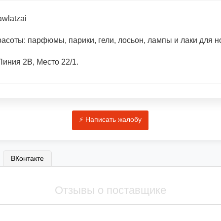
wlatzai
асоты: парфюмы, парики, гели, лосьон, лампы и лаки для ног
иния 2В, Место 22/1.
ВКонтакте
Отзывы о поставщике