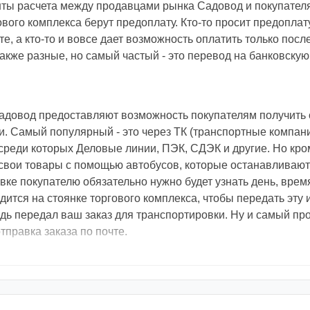
ты расчета между продавцами рынка Садовод и покупател
вого комплекса берут предоплату. Кто-то просит предоплату
е, а кто-то и вовсе дает возможность оплатить только посл
кже разные, но самый частый - это перевод на банковскую 
адовод предоставляют возможность покупателям получить 
 Самый популярный - это через ТК (транспортные компани
реди которых Деловые линии, ПЭК, СДЭК и другие. Но кром
свои товары с помощью автобусов, которые останавливают
вке покупателю обязательно нужно будет узнать день, врем
одится на стоянке торгового комплекса, чтобы передать эт
едь передал ваш заказ для транспортировки. Ну и самый пр
тправка заказа по почте.