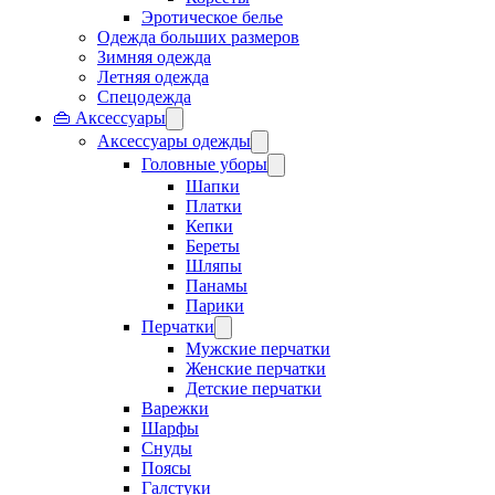
Эротическое белье
Одежда больших размеров
Зимняя одежда
Летняя одежда
Спецодежда
👜 Аксессуары
Аксессуары одежды
Головные уборы
Шапки
Платки
Кепки
Береты
Шляпы
Панамы
Парики
Перчатки
Мужские перчатки
Женские перчатки
Детские перчатки
Варежки
Шарфы
Снуды
Поясы
Галстуки