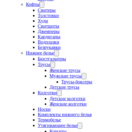
Кофты
Свитеры
Толстовки
Худи
Свитшоты
Джемперы
Кардиганы
Водолазки
Безрукавки
Нижнее белье
Бюстгальтеры
Трусы
Женские трусы
Мужские трусы
Трусы-боксеры
Детские трусы
Колготки
Детские колготки
Женские колготки
Носки
Комплекты нижнего белья
Термобелье
Утягивающее белье
Корсеты