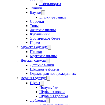
Юбки-шорты
Туники
Блузки
Блузки-рубашки
Сорочки
Топы
Женские штаны
Купальники
Эротическое белье
Парео
Мужская одежда
Плавки
Мужские штаны
Детская одежда
Детские майки
Школьные формы
Одежда для новорожденных
Верхняя одежда
Шубы
Полушубки
Шубы из норки
Шубы из кролика
Дубленки