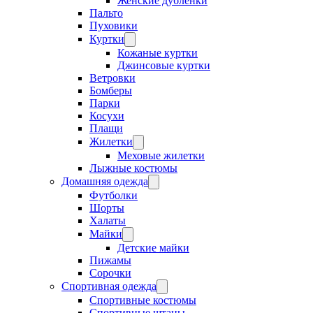
Женские дубленки
Пальто
Пуховики
Куртки
Кожаные куртки
Джинсовые куртки
Ветровки
Бомберы
Парки
Косухи
Плащи
Жилетки
Меховые жилетки
Лыжные костюмы
Домашняя одежда
Футболки
Шорты
Халаты
Майки
Детские майки
Пижамы
Сорочки
Спортивная одежда
Спортивные костюмы
Спортивные штаны