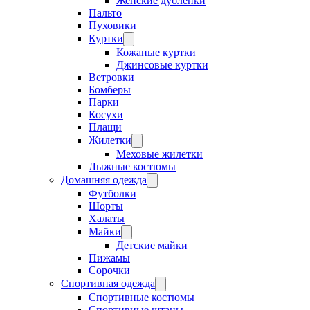
Женские дубленки
Пальто
Пуховики
Куртки
Кожаные куртки
Джинсовые куртки
Ветровки
Бомберы
Парки
Косухи
Плащи
Жилетки
Меховые жилетки
Лыжные костюмы
Домашняя одежда
Футболки
Шорты
Халаты
Майки
Детские майки
Пижамы
Сорочки
Спортивная одежда
Спортивные костюмы
Спортивные штаны