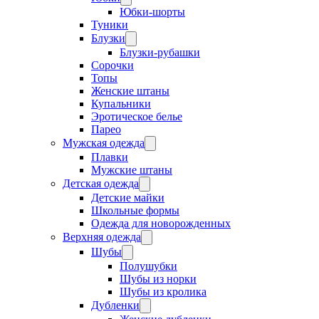
Юбки-шорты
Туники
Блузки
Блузки-рубашки
Сорочки
Топы
Женские штаны
Купальники
Эротическое белье
Парео
Мужская одежда
Плавки
Мужские штаны
Детская одежда
Детские майки
Школьные формы
Одежда для новорожденных
Верхняя одежда
Шубы
Полушубки
Шубы из норки
Шубы из кролика
Дубленки