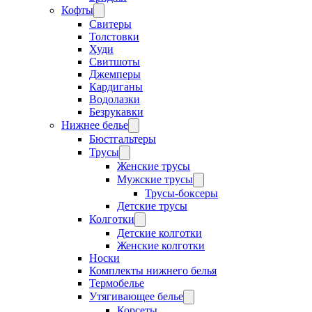
Кофты
Свитеры
Толстовки
Худи
Свитшоты
Джемперы
Кардиганы
Водолазки
Безрукавки
Нижнее белье
Бюстгальтеры
Трусы
Женские трусы
Мужские трусы
Трусы-боксеры
Детские трусы
Колготки
Детские колготки
Женские колготки
Носки
Комплекты нижнего белья
Термобелье
Утягивающее белье
Корсеты