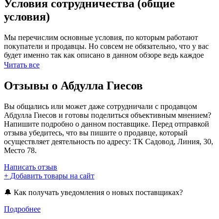
Условия сотрудничества (общие
условия)
Мы перечислим основные условия, по которым работают
покупатели и продавцы. Но совсем не обязательно, что у вас
будет именно так как описано в данном обзоре ведь каждое
сотрудничество индивидуально.
Читать все
📞 Как связаться с продавцом?
Отзывы о Абдулла Гиесов
В большинстве случаев связаться с продавцом вы сможете с
Вы общались или может даже сотрудничали с продавцом
помощью личных сообщений социальной сети Вконтакте.
Абдулла Гиесов и готовы поделиться объективным мнением?
Также это можно сделать при помощи приложений WhatsApp
Напишите подробно о данном поставщике. Перед отправкой
или Vider. При важных и срочных вопросах всегда можно
отзыва убедитесь, что вы пишите о продавце, который
позвонить по номеру телефона, который вы можете найти на
осуществляет деятельность по адресу: ТК Садовод, Линия, 30,
личной странице продавца или на официальном сайте
Место 78.
магазина.
Написать отзыв
✏ Оформление заказа
+ Добавить товары на сайт
Чаще всего продавцы рынка Садовод просят прислать фото,
🔔 Как получать уведомления о новых поставщиках?
цвет, размер и количество понравившегося товара (это
Подробнее
касается одежды) в личные сообщения. У некоторых
продавцов реализован интернет-магазин в группе Вконтакте,