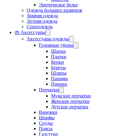
Эротическое белье
Одежда больших размеров
Зимняя одежда
Летняя одежда
Спецодежда
👜 Аксессуары
Аксессуары одежды
Головные уборы
Шапки
Платки
Кепки
Береты
Шляпы
Панамы
Парики
Перчатки
Мужские перчатки
Женские перчатки
Детские перчатки
Варежки
Шарфы
Снуды
Поясы
Галстуки