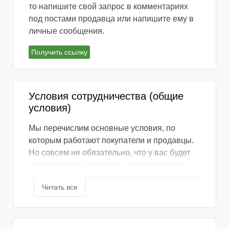
то напишите свой запрос в комментариях
под постами продавца или напишите ему в
личные сообщения.
Получить ссылку
Условия сотрудничества (общие
условия)
Мы перечислим основные условия, по
которым работают покупатели и продавцы.
Но совсем не обязательно, что у вас будет
именно так как описано в данном обзоре
ведь каждое сотрудничество
Читать все
индивидуально.
📞 Как связаться с продавцом?