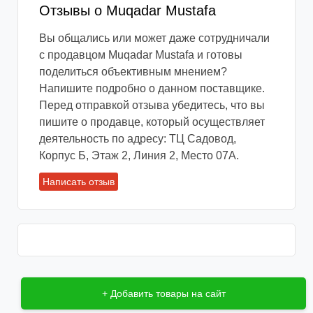
В большинстве случаев связаться с
Отзывы о Muqadar Mustafa
продавцом вы сможете с помощью личных
Вы общались или может даже сотрудничали
сообщений социальной сети Вконтакте.
с продавцом Muqadar Mustafa и готовы
Также это можно сделать при помощи
поделиться объективным мнением?
приложений WhatsApp или Vider. При
Напишите подробно о данном поставщике.
важных и срочных вопросах всегда можно
Перед отправкой отзыва убедитесь, что вы
позвонить по номеру телефона, который вы
пишите о продавце, который осуществляет
можете найти на личной странице продавца
деятельность по адресу: ТЦ Садовод,
или на официальном сайте магазина.
Корпус Б, Этаж 2, Линия 2, Место 07А.
✏ Оформление заказа
Написать отзыв
Чаще всего продавцы рынка Садовод
просят прислать фото, цвет, размер и
количество понравившегося товара (это
касается одежды) в личные сообщения. У
некоторых продавцов реализован интернет-
магазин в группе Вконтакте, тогда вам нужно
+ Добавить товары на сайт
будет просто добавить товар в корзину и