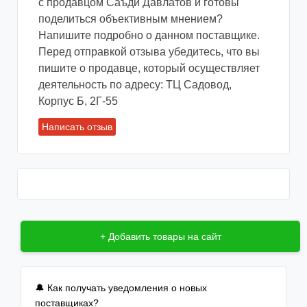
с продавцом Саъди Давлатов и готовы
Также это можно сделать при помощи
поделиться объективным мнением?
приложений WhatsApp или Vider. При
Напишите подробно о данном поставщике.
важных и срочных вопросах всегда можно
Перед отправкой отзыва убедитесь, что вы
позвонить по номеру телефона, который вы
пишите о продавце, который осуществляет
можете найти на личной странице продавца
деятельность по адресу: ТЦ Садовод,
или на официальном сайте магазина.
Корпус Б, 2Г-55
✏ Оформление заказа
Написать отзыв
Чаще всего продавцы рынка Садовод
просят прислать фото, цвет, размер и
количество понравившегося товара (это
касается одежды) в личные сообщения. У
некоторых продавцов реализован интернет-
магазин в группе Вконтакте, тогда вам нужно
+ Добавить товары на сайт
будет просто добавить товар в корзину и
оформить заказ.
🔔 Как получать уведомления о новых
💰 Оплата
поставщиках?