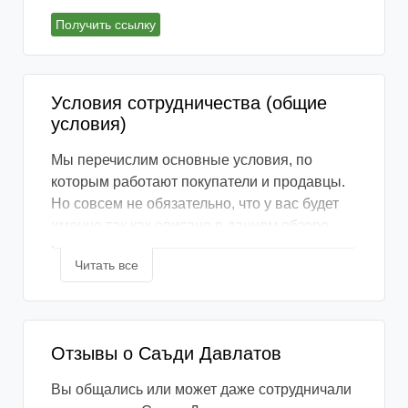
Получить ссылку
Условия сотрудничества (общие
условия)
Мы перечислим основные условия, по
которым работают покупатели и продавцы.
Но совсем не обязательно, что у вас будет
именно так как описано в данном обзоре
ведь каждое сотрудничество
Читать все
индивидуально.
📞 Как связаться с продавцом?
В большинстве случаев связаться с
Отзывы о Саъди Давлатов
продавцом вы сможете с помощью личных
Вы общались или может даже сотрудничали
сообщений социальной сети Вконтакте.