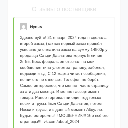
Шторы
Пледы
Велосипеды
Семена
Водолазки
Термобелье
Отзывы о поставщике
Занавески
Покрывала
Безрукавки
Утягивающее белье
Бытовая химия
Ирина
Эротическое белье
Корсеты
Здравствуйте! 31 января 2024 года я сделала
второй заказ, (так как первый заказ пришёл
успешно )и оплатила заказ на сумму 14800р у
продавца Саъди Давлатова корпус Б линия
2г-55. Весь февраль он отвечал на мои
сообщения типа улетел за границу, заболел,
подожди и т.д. С 12 марта читает сообщения,
но ничего не отвечает. Телефон не берёт.
Самое интересное, что меняет часто страницу
за эти два месяца. И меняет ассортимент
товара. Ранее торговал ни один год только
носки и трусы. Был Саъди Давлатов, потом
Носки и трусы, и в данный момент Абдулло.
Будьте осторожны!!! МОШЕННИК!!! Это всё его
страницы!!!! vk.com/abdul_2024