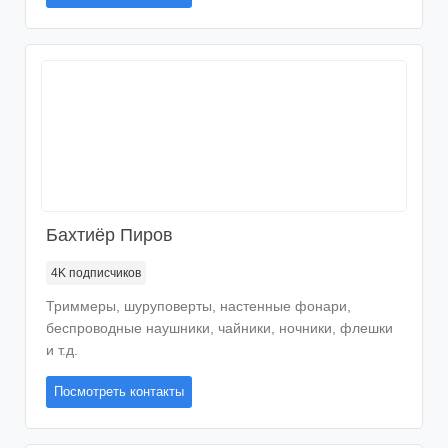
Шторы
Пледы
Велосипеды
Семена
Водолазки
Термобелье
Занавески
Покрывала
Безрукавки
Утягивающее белье
Бытовая химия
Эротическое белье
Корсеты
Бахтиёр Пиров
4K
подписчиков
Триммеры, шуруповерты, настенные фонари,
беспроводные наушники, чайники, ночники, флешки
и т.д.
Посмотреть контакты